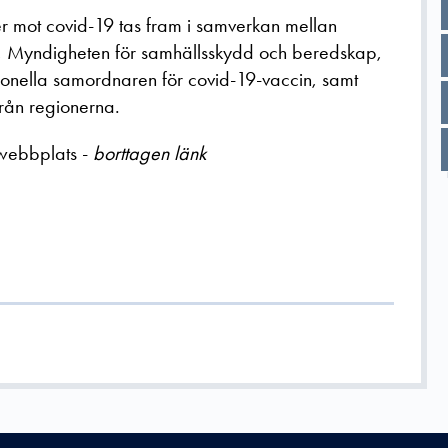
er mot covid-19 tas fram i samverkan mellan
n, Myndigheten för samhällsskydd och beredskap,
ionella samordnaren för
covid-19-vaccin, samt
från regionerna.
webbplats -
borttagen länk