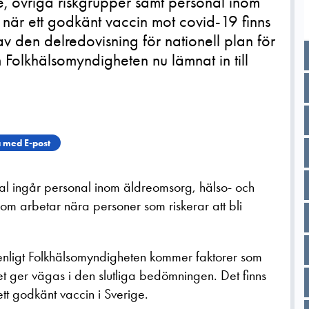
e, övriga riskgrupper samt personal inom
 när ett godkänt vaccin mot covid-19 finns
 av den delredovisning för nationell plan för
Folkhälsomyndigheten nu lämnat in till
 med E-post
l ingår personal inom äldreomsorg, hälso- och
om arbetar nära personer som riskerar att bli
 enligt Folkhälsomyndigheten kommer faktorer som
et ger vägas i den slutliga bedömningen. Det finns
tt godkänt vaccin i Sverige.