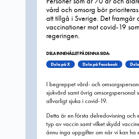
Personer som är 70 år och äldr
vård och omsorg bör prioriteras
att tillgå i Sverige. Det framgår
vaccinationer mot covid-19 som 
regeringen.
DELA INNEHÅLLET PÅ DENNA SIDA:
Dela på X
Dela på Facebook
Dela
I begreppet vård- och omsorgspersona
sjukvård samt övrig omsorgspersonal s
allvarligt sjuka i covid-19.
Detta är en första delredovisning och
typ av vaccin samt vilket skydd vaccin
ännu inga uppgifter om när vi kan ha e