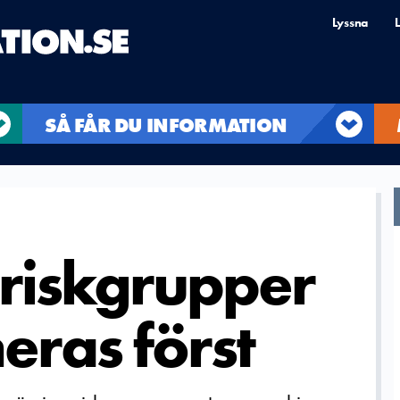
Lyssna
L
SÅ FÅR DU INFORMATION
 riskgrupper
eras först