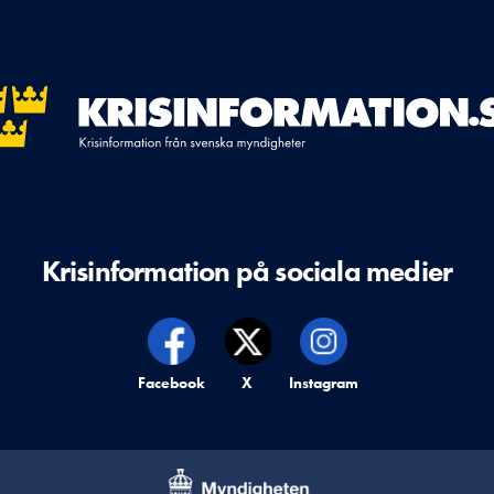
Krisinformation på sociala medier
Krisinformation på,
Facebook
Krisinformation på,
X
Krisinformation på,
Instagram