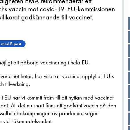
digheten EMA rekommenderar ett
hs vaccin mot covid-19. EU-kommissionen
illkorat godkännande till vaccinet.
 med E-post
öjligt att påbörja vaccinering i hela EU.
ccinet heter, har visat att vaccinet uppfyller EU:s
h tillverkning.
EU har vi kommit fram till att nyttan med vaccinet
et. Att det nu snart finns ett godkänt vaccin på den
sselbit i bekämpningen av pandemin, säger
e vid Läkemedelsverket.