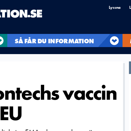
Lyssna
L
SÅ FÅR DU INFORMATION
ontechs vaccin
 EU