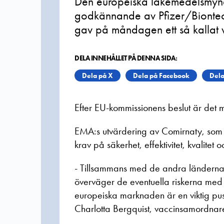
Den europeiska läkemedelsmyn
godkännande av Pfizer/Biontec
gav på måndagen ett så kallat v
DELA INNEHÅLLET PÅ DENNA SIDA:
Dela på X
Dela på Facebook
Dela
Efter EU-kommissionens beslut är det m
EMA:s utvärdering av Comirnaty, som va
krav på säkerhet, effektivitet, kvalitet oc
- Tillsammans med de andra länderna i 
överväger de eventuella riskerna med d
europeiska marknaden är en viktig pu
Charlotta Bergquist, vaccinsamordnar