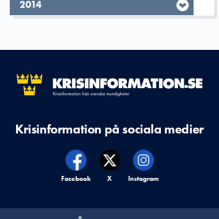
År,
2014
Krisinformation på sociala medier
Krisinformation på,
Facebook
Krisinformation på,
X
Krisinformation på,
Instagram