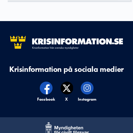
Krisinformation på sociala medier
Krisinformation på,
Facebook
Krisinformation på,
X
Krisinformation på,
Instagram