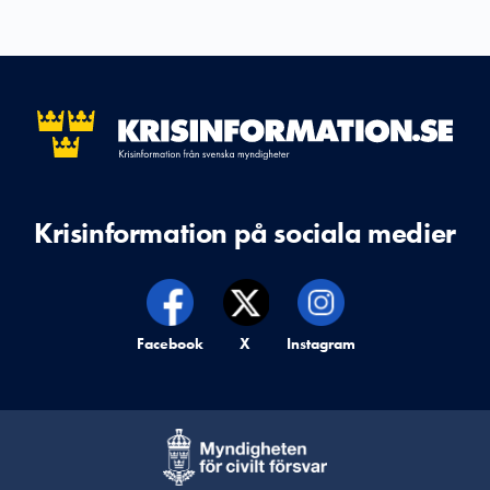
Krisinformation på sociala medier
Krisinformation på,
Facebook
Krisinformation på,
X
Krisinformation på,
Instagram