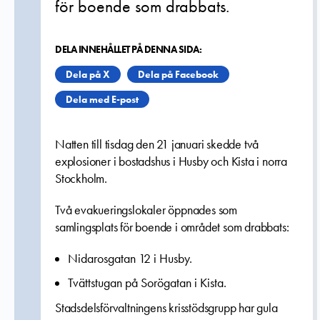
för boende som drabbats.
DELA INNEHÅLLET PÅ DENNA SIDA:
Dela på X
Dela på Facebook
Dela med E-post
Natten till tisdag den 21 januari skedde två
explosioner i bostadshus i Husby och Kista i norra
Stockholm.
Två evakueringslokaler öppnades som
samlingsplats för boende i området som drabbats:
Nidarosgatan 12 i Husby.
Tvättstugan på Sorögatan i Kista.
Stadsdelsförvaltningens krisstödsgrupp har gula