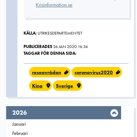
Krisinformation.se
KÄLLA:
UTRIKESDEPARTEMENTET
PUBLICERADES
26 JAN 2020 16:34
TAGGAR FÖR DENNA SIDA:
reseavrådan
coronavirus2020
Kina
Sverige
År,
2026
Filtrera på
Januari
2026
Filtrera på
Februari
2026