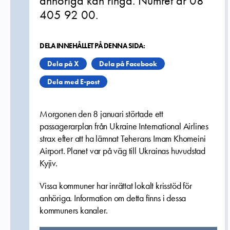
anhöriga kan ringa. Numret är 08
405 92 00.
DELA INNEHÅLLET PÅ DENNA SIDA:
Dela på X
Dela på Facebook
Dela med E-post
Morgonen den 8 januari störtade ett
passagerarplan från Ukraine International Airlines
strax efter att ha lämnat Teherans Imam Khomeini
Airport. Planet var på väg till Ukrainas huvudstad
Kyjiv.
Vissa kommuner har inrättat lokalt krisstöd för
anhöriga. Information om detta finns i dessa
kommuners kanaler.