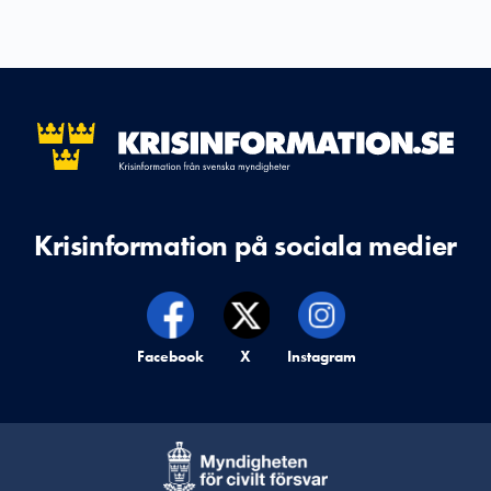
Krisinformation på sociala medier
Krisinformation på,
Facebook
Krisinformation på,
X
Krisinformation på,
Instagram