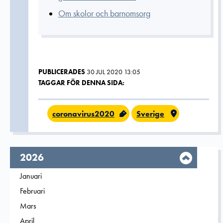
Om skolor och barnomsorg
PUBLICERADES
30 JUL 2020 13:05
TAGGAR FÖR DENNA SIDA:
coronavirus2020
Sverige
År,
2026
Filtrera på
Januari
2026
Filtrera på
Februari
2026
Filtrera på
Mars
2026
Filtrera på
April
2026