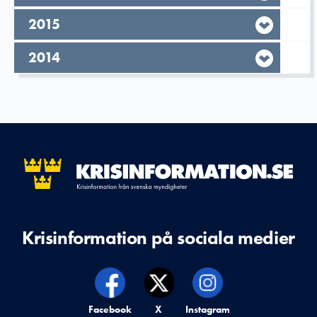
År,
2015
År,
2014
Krisinformation på sociala medier
Krisinformation på,
Facebook
Krisinformation på,
X
Krisinformation på,
Instagram