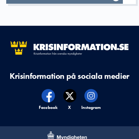
Krisinformation på sociala medier
Krisinformation på,
Facebook
Krisinformation på,
X
Krisinformation på,
Instagram