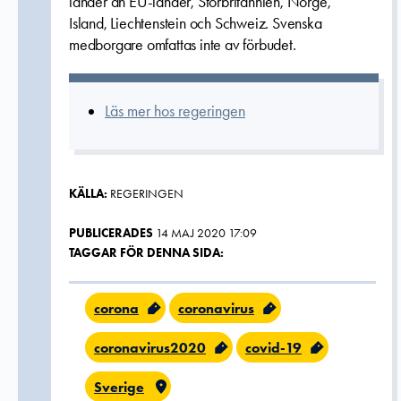
länder än EU-länder, Storbritannien, Norge,
Island, Liechtenstein och Schweiz. Svenska
medborgare omfattas inte av förbudet.
Läs mer hos regeringen
KÄLLA:
REGERINGEN
PUBLICERADES
14 MAJ 2020 17:09
TAGGAR FÖR DENNA SIDA:
corona
coronavirus
coronavirus2020
covid-19
Sverige