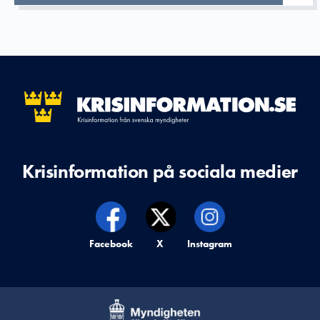
Krisinformation på sociala medier
Krisinformation på,
Facebook
Krisinformation på,
X
Krisinformation på,
Instagram