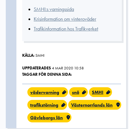
SMHI:s varningssida
Krisinformation om vinteroväder
Trafikinformation hos Trafikverket
KÄLLA:
SMHI
UPPDATERADES
4 MAR 2020 10:58
TAGGAR FÖR DENNA SIDA:
vädervarning
snö
SMHI
trafikstörning
Västernorrlands län
Gävleborgs län