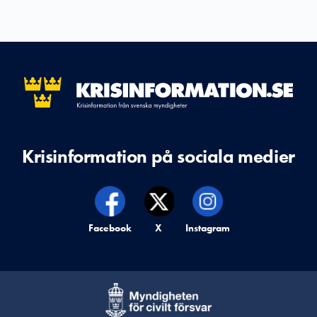
Krisinformation på sociala medier
Krisinformation på,
Facebook
Krisinformation på,
X
Krisinformation på,
Instagram