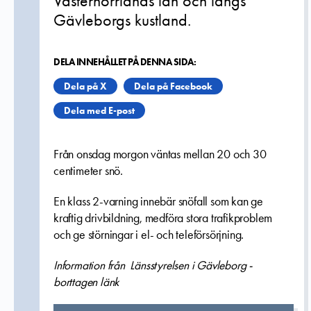
Västernorrlands län och längs
Gävleborgs kustland.
DELA INNEHÅLLET PÅ DENNA SIDA:
Dela på X
Dela på Facebook
Dela med E-post
Från onsdag morgon väntas mellan 20 och 30
centimeter snö.
En klass 2-varning innebär snöfall som kan ge
kraftig drivbildning, medföra stora trafikproblem
och ge störningar i el- och teleförsörjning.
Information från Länsstyrelsen i Gävleborg -
borttagen länk