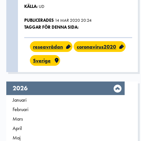
KÄLLA:
UD
PUBLICERADES
14 MAR 2020 20:24
TAGGAR FÖR DENNA SIDA:
reseavrådan
coronavirus2020
Sverige
År,
2026
Filtrera på
Januari
2026
Filtrera på
Februari
2026
Filtrera på
Mars
2026
Filtrera på
April
2026
Filtrera på
Maj
2026