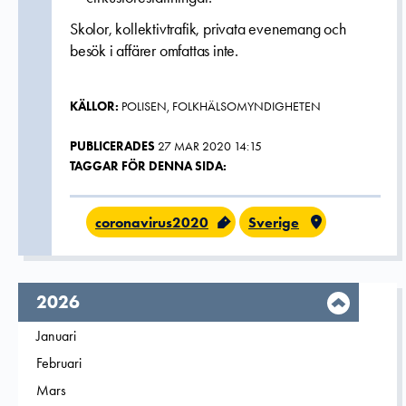
Skolor, kollektivtrafik, privata evenemang och
besök i affärer omfattas inte.
KÄLLOR:
POLISEN, FOLKHÄLSOMYNDIGHETEN
PUBLICERADES
27 MAR 2020 14:15
TAGGAR FÖR DENNA SIDA:
coronavirus2020
Sverige
År,
2026
Filtrera på
Januari
2026
Filtrera på
Februari
2026
Filtrera på
Mars
2026