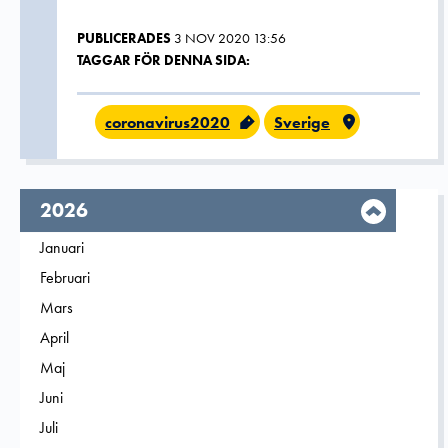
PUBLICERADES
3 NOV 2020 13:56
TAGGAR FÖR DENNA SIDA:
coronavirus2020
Sverige
År,
2026
Filtrera på
Januari
2026
Filtrera på
Februari
2026
Filtrera på
Mars
2026
Filtrera på
April
2026
Filtrera på
Maj
2026
Filtrera på
Juni
2026
Filtrera på
Juli
2026