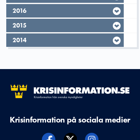
År,
2016
År,
2015
År,
2014
Krisinformation på sociala medier