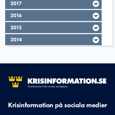
År,
2017
År,
2016
År,
2015
År,
2014
Krisinformation på sociala medier