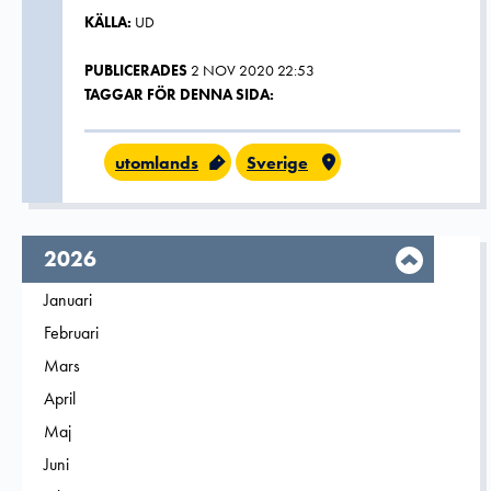
KÄLLA:
UD
PUBLICERADES
2 NOV 2020 22:53
TAGGAR FÖR DENNA SIDA:
utomlands
Sverige
År,
2026
Filtrera på
Januari
2026
Filtrera på
Februari
2026
Filtrera på
Mars
2026
Filtrera på
April
2026
Filtrera på
Maj
2026
Filtrera på
Juni
2026