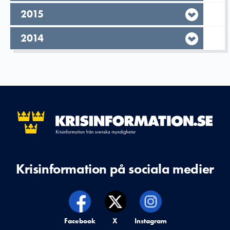
År,
2015
År,
2014
Krisinformation på sociala medier
Krisinformation på,
Facebook
Krisinformation på,
X
Krisinformation på,
Instagram