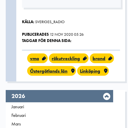
KÄLLA:
SVERIGES_RADIO
PUBLICERADES
12 NOV 2020 05:26
TAGGAR FÖR DENNA SIDA:
vma
rökutveckling
brand
Östergötlands län
Linköping
År,
2026
Filtrera på
Januari
2026
Filtrera på
Februari
2026
Filtrera på
Mars
2026