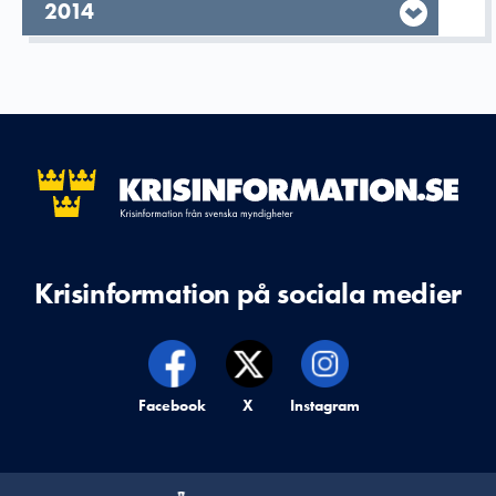
År,
2014
Krisinformation på sociala medier
Krisinformation på,
Facebook
Krisinformation på,
X
Krisinformation på,
Instagram