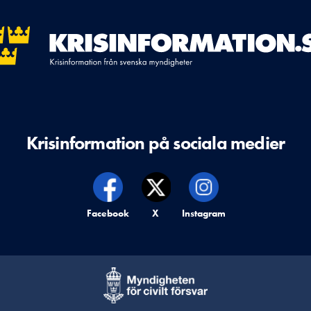
Krisinformation på sociala medier
Krisinformation på,
Facebook
Krisinformation på,
X
Krisinformation på,
Instagram