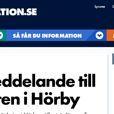
Lyssna
L
SÅ FÅR DU INFORMATION
ddelande till
en i Hörby