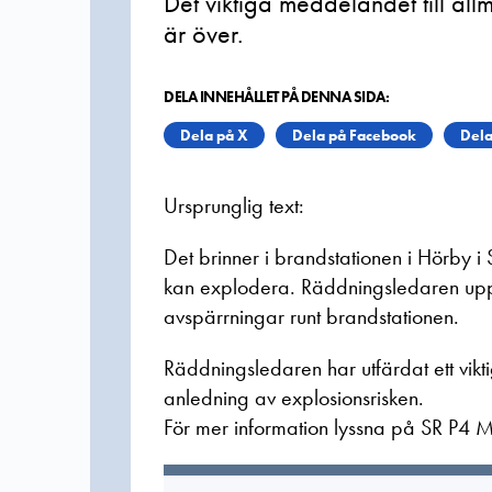
Det viktiga meddelandet till all
är över.
DELA INNEHÅLLET PÅ DENNA SIDA:
Dela på X
Dela på Facebook
Dela
Ursprunglig text:
Det brinner i brandstationen i Hörby i 
kan explodera. Räddningsledaren upp
avspärrningar runt brandstationen.
Räddningsledaren har utfärdat ett vik
anledning av explosionsrisken.
För mer information lyssna på SR P4 