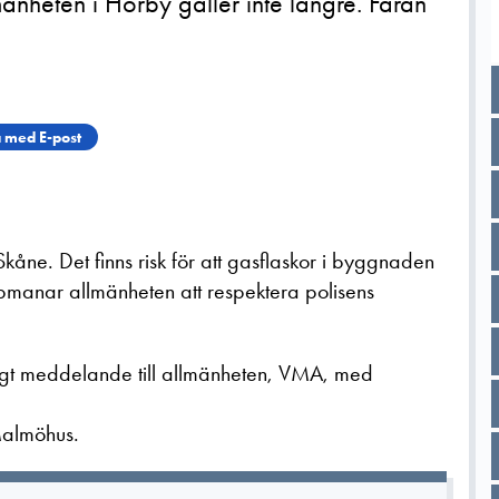
mänheten i Hörby gäller inte längre. Faran
 med E-post
Skåne. Det finns risk för att gasflaskor i byggnaden
manar allmänheten att respektera polisens
tigt meddelande till allmänheten, VMA, med
Malmöhus.