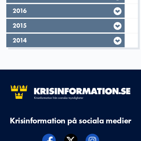
År,
2016
År,
2015
År,
2014
Krisinformation på sociala medier