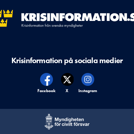
Krisinformation på sociala medier
Krisinformation på,
Facebook
Krisinformation på,
X
Krisinformation på,
Instagram