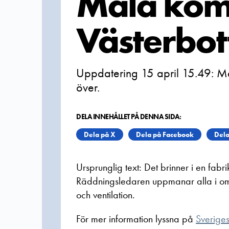
Malå ko
Västerbot
Uppdatering 15 april 15.49: Me
över.
DELA INNEHÅLLET PÅ DENNA SIDA:
Dela på X
Dela på Facebook
Dela
Ursprunglig text: Det brinner i en fabri
Räddningsledaren uppmanar alla i omr
och ventilation.
För mer information lyssna på
Sveriges