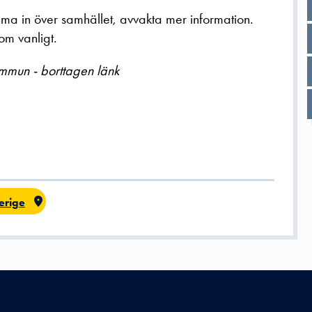
ma in över samhället, avvakta mer information.
m vanligt.
mmun - borttagen länk
erige