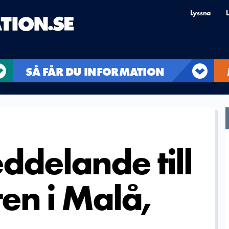
Lyssna
L
SÅ FÅR DU INFORMATION
ddelande till
en i Malå,