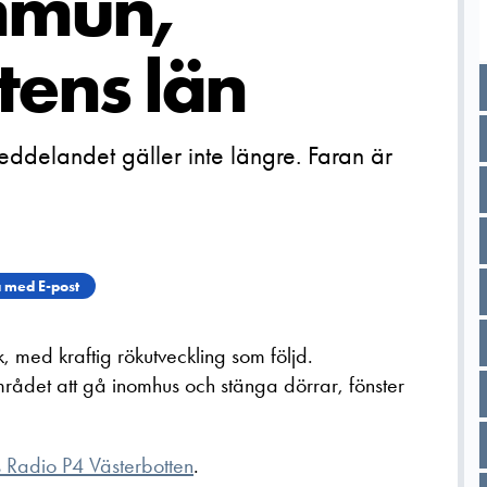
mmun,
tens län
ddelandet gäller inte längre. Faran är
 med E-post
k, med kraftig rökutveckling som följd.
ådet att gå inomhus och stänga dörrar, fönster
 Radio P4 Västerbotten
.