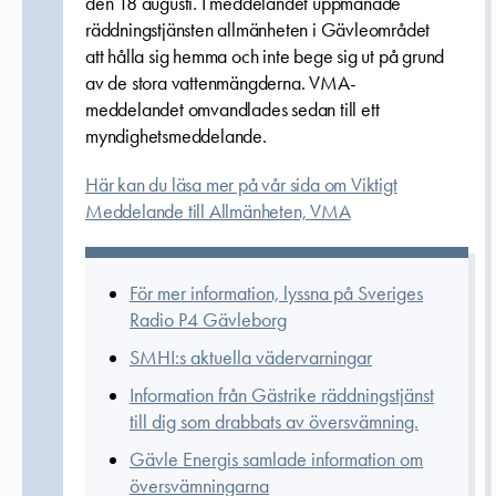
den 18 augusti. I meddelandet uppmanade
räddningstjänsten allmänheten i Gävleområdet
att hålla sig hemma och inte bege sig ut på grund
av de stora vattenmängderna. VMA-
meddelandet omvandlades sedan till ett
myndighetsmeddelande.
Här kan du läsa mer på vår sida om Viktigt
Meddelande till Allmänheten, VMA
För mer information, lyssna på Sveriges
Radio P4 Gävleborg
SMHI:s aktuella vädervarningar
Information från Gästrike räddningstjänst
till dig som drabbats av översvämning.
Gävle Energis samlade information om
översvämningarna