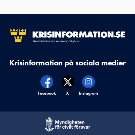
Krisinformation på sociala medier
Krisinformation på,
Facebook
Krisinformation på,
X
Krisinformation på,
Instagram