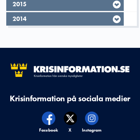
År,
2015
År,
2014
Krisinformation på sociala medier
Krisinformation på,
Facebook
Krisinformation på,
X
Krisinformation på,
Instagram