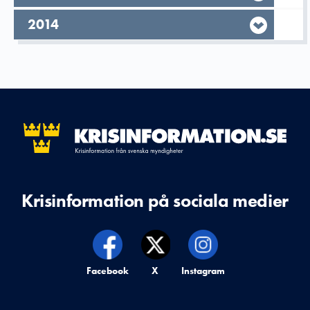
År,
2014
Krisinformation på sociala medier
Krisinformation på,
Facebook
Krisinformation på,
X
Krisinformation på,
Instagram