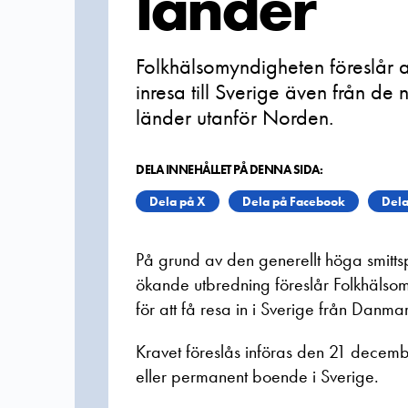
länder
Folkhälsomyndigheten föreslår a
inresa till Sverige även från de
länder utanför Norden.
DELA INNEHÅLLET PÅ DENNA SIDA:
Dela på X
Dela på Facebook
Dela
På grund av den generellt höga smitt
ökande utbredning föreslår Folkhälsom
för att få resa in i Sverige från Danm
Kravet föreslås införas den 21 dece
eller permanent boende i Sverige.