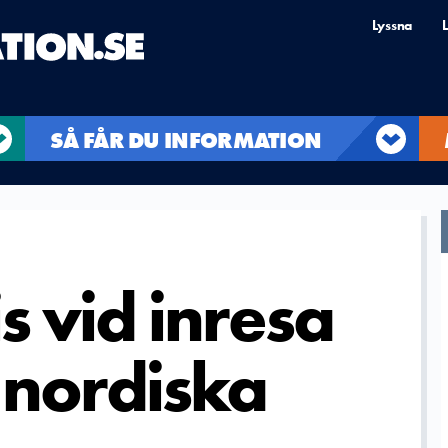
Lyssna
L
SÅ FÅR DU INFORMATION
s vid inresa
 nordiska