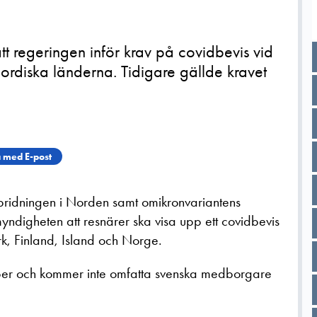
tt regeringen inför krav på covidbevis vid
 nordiska länderna. Tidigare gällde kravet
 med E-post
spridningen i Norden samt omikronvariantens
yndigheten att resnärer ska visa upp ett covidbevis
ark, Finland, Island och Norge.
mber och kommer inte omfatta svenska medborgare