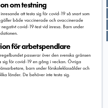
on om testning
resande att testa sig för covid-19 så snart som
tta gäller både vaccinerade och ovaccinerade
 negativt covid-19-test vid inresa. Barn under
ndationen.
on för arbetspendlare
 regelbundet passerar över den svenska gränsen
a sig för covid-19 en gång i veckan. Övriga
nsarbetare, barn under förskoleklassålder och
lika länder. De behöver inte testa sig.