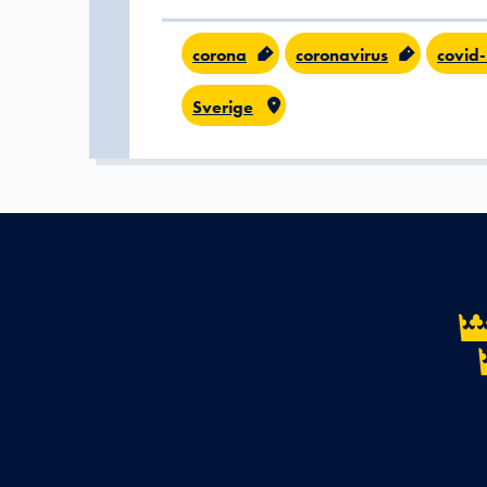
corona
coronavirus
covid
Sverige