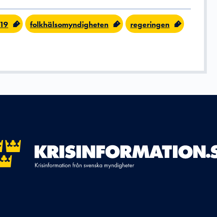
-19
folkhälsomyndigheten
regeringen