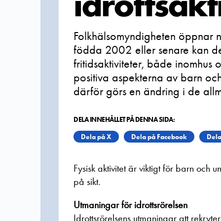
idrottsakt
Folkhälsomyndigheten öppnar n
födda 2002 eller senare kan del
fritidsaktiviteter, både inomhu
positiva aspekterna av barn och
därför görs en ändring i de al
DELA INNEHÅLLET PÅ DENNA SIDA:
Dela på X
Dela på Facebook
Dela
Fysisk aktivitet är viktigt för barn och
på sikt.
Utmaningar för idrottsrörelsen
Idrottsrörelsens utmaningar att rekryte