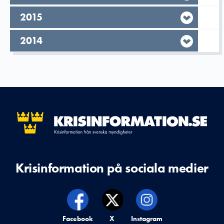
År,
2015
År,
2014
Krisinformation på sociala medier
Krisinformation på,
Facebook
Krisinformation på,
X
Krisinformation på,
Instagram