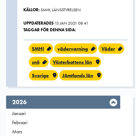
KÄLLOR:
SMHI, LÄNSSTYRELSEN
UPPDATERADES
13 JAN 2021 08:41
TAGGAR FÖR DENNA SIDA:
SMHI
vädervarning
Väder
snö
Västerbottens län
Sverige
Jämtlands län
År,
2026
Filtrera på
Januari
2026
Filtrera på
Februari
2026
Filtrera på
Mars
2026