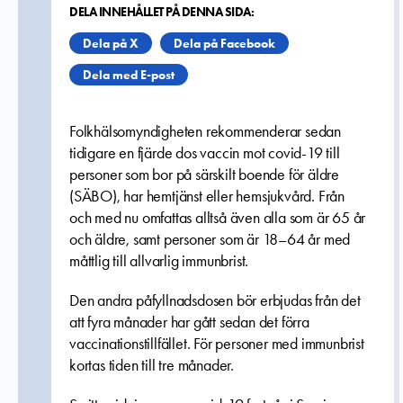
DELA INNEHÅLLET PÅ DENNA SIDA:
Dela på X
Dela på Facebook
Dela med E-post
Folkhälsomyndigheten rekommenderar sedan
tidigare en fjärde dos vaccin mot covid-19 till
personer som bor på särskilt boende för äldre
(SÄBO), har hemtjänst eller hemsjukvård. Från
och med nu omfattas alltså även alla som är 65 år
och äldre, samt personer som är 18–64 år med
måttlig till allvarlig immunbrist.
Den andra påfyllnadsdosen bör erbjudas från det
att fyra månader har gått sedan det förra
vaccinationstillfället. För personer med immunbrist
kortas tiden till tre månader.