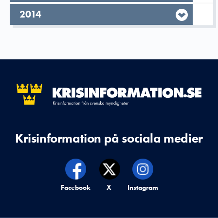
År,
2014
Krisinformation på sociala medier
Krisinformation på,
Facebook
Krisinformation på,
X
Krisinformation på,
Instagram