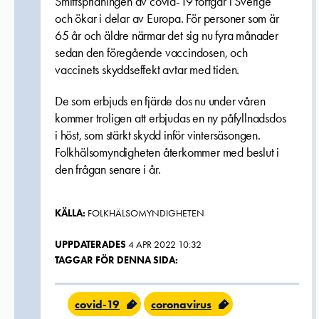
Smittspridningen av covid-19 fortgår i Sverige
och ökar i delar av Europa. För personer som är
65 år och äldre närmar det sig nu fyra månader
sedan den föregående vaccindosen, och
vaccinets skyddseffekt avtar med tiden.
De som erbjuds en fjärde dos nu under våren
kommer troligen att erbjudas en ny påfyllnadsdos
i höst, som stärkt skydd inför vintersäsongen.
Folkhälsomyndigheten återkommer med beslut i
den frågan senare i år.
KÄLLA:
FOLKHÄLSOMYNDIGHETEN
UPPDATERADES
4 APR 2022 10:32
TAGGAR FÖR DENNA SIDA:
covid-19
coronavirus