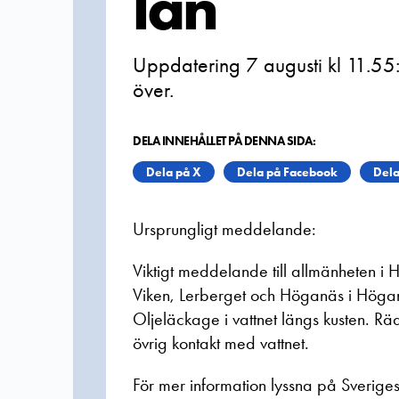
län
Uppdatering 7 augusti kl 11.55:
över.
DELA INNEHÅLLET PÅ DENNA SIDA:
Dela på X
Dela på Facebook
Dela
Ursprungligt meddelande:
Viktigt meddelande till allmänheten i
Viken, Lerberget och Höganäs i Höga
Oljeläckage i vattnet längs kusten. 
övrig kontakt med vattnet.
För mer information lyssna på Sverig