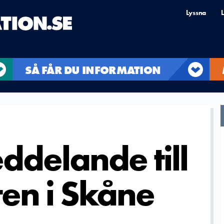
Lyssna
L
SÅ FÅR DU INFORMATION
ddelande till
en i Skåne