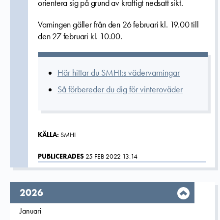
orientera sig på grund av kraftigt nedsatt sikt.
Varningen gäller från den 26 februari kl. 19.00 till
den 27 februari kl. 10.00.
Här hittar du SMHI:s vädervarningar
Så förbereder du dig för vinteroväder
KÄLLA:
SMHI
PUBLICERADES
25 FEB 2022 13:14
År,
2026
Filtrera på
Januari
2026