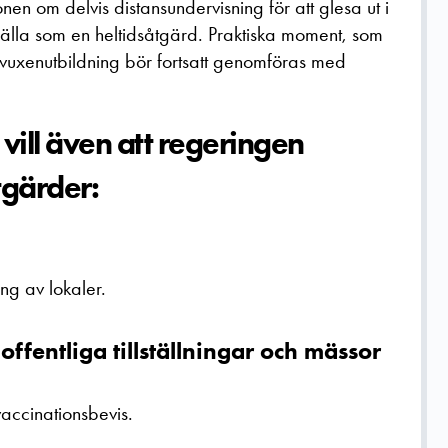
en om delvis distansundervisning för att glesa ut i
gälla som en heltidsåtgärd. Praktiska moment, som
vuxenutbildning bör fortsatt genomföras med
ill även att regeringen
tgärder:
ing av lokaler.
fentliga tillställningar och mässor
ccinationsbevis.