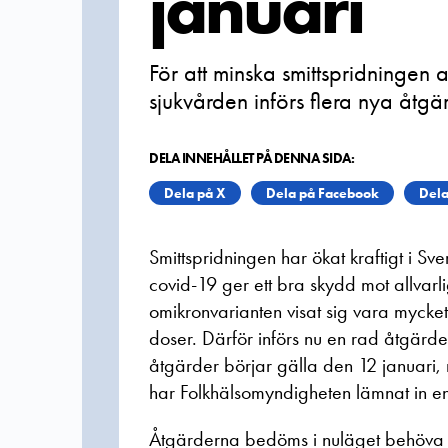
januari
För att minska smittspridningen
sjukvården införs flera nya åtgä
DELA INNEHÅLLET PÅ DENNA SIDA:
Dela på X
Dela på Facebook
Dela
Smittspridningen har ökat kraftigt i S
covid-19 ger ett bra skydd mot allva
omikronvarianten visat sig vara mycke
doser. Därför införs nu en rad åtgärder
åtgärder börjar gälla den 12 januari,
har Folkhälsomyndigheten lämnat in en
Åtgärderna bedöms i nuläget behöva fi