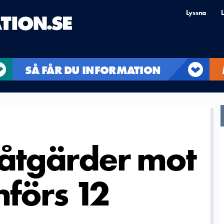
Lyssna
L
SÅ FÅR DU INFORMATION
 åtgärder mot
nförs 12