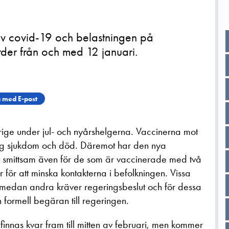
 av covid-19 och belastningen på
rder från och med 12 januari.
 med E-post
verige under jul- och nyårshelgerna. Vaccinerna mot
rlig sjukdom och död. Däremot har den nya
t smittsam även för de som är vaccinerade med två
 för att minska kontakterna i befolkningen. Vissa
 medan andra kräver regeringsbeslut och för dessa
 formell begäran till regeringen.
nnas kvar fram till mitten av februari, men kommer