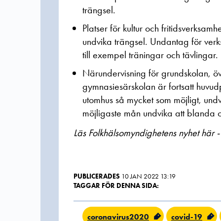
trängsel.
Platser för kultur och fritidsverksa
undvika trängsel. Undantag för verks
till exempel träningar och tävlingar.
Närundervisning för grundskolan, öv
gymnasiesärskolan är fortsatt huvud
utomhus så mycket som möjligt, und
möjligaste mån undvika att blanda ol
Läs Folkhälsomyndighetens nyhet här -
PUBLICERADES
10 JAN 2022 13:19
TAGGAR FÖR DENNA SIDA:
coronavirus2020
covid-19