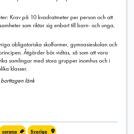
mheter: Krav på 10 kvadratmeter per person och att
amheter som riktar sig enbart till barn- och unga,
riga obligatoriska skolformer, gymnasieskolan och
principen. Åtgärder bör vidtas, så som att vara
vika samlingar med stora grupper inomhus och i
ika klasser.
 borttagen länk
corona
Sverige