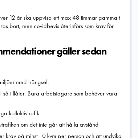
ver 12 år ska uppvisa ett max 48 timmar gammalt
ge tas bort, men covidbevis återinförs som krav för
mmendationer gäller sedan
miljöer med trängsel.
t så tillåter. Bara arbetstagare som behöver vara
a kollektivtrafik
rafiken om det inte går att hålla avstånd
ler krav på minst 10 kvm per person och att undvika