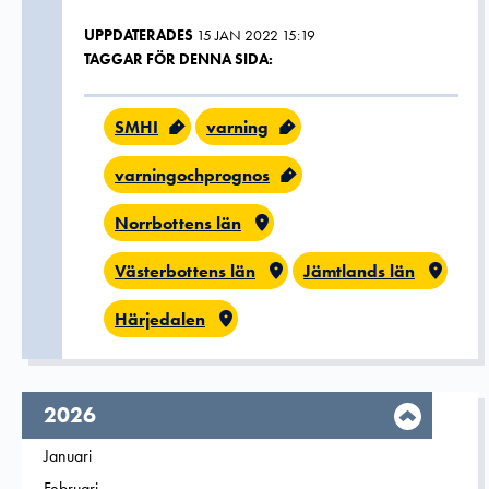
UPPDATERADES
15 JAN 2022 15:19
TAGGAR FÖR DENNA SIDA:
SMHI
varning
varningochprognos
Norrbottens län
Västerbottens län
Jämtlands län
Härjedalen
År,
2026
Filtrera på
Januari
2026
Filtrera på
Februari
2026