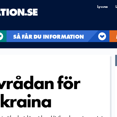
Lyssna
L
SÅ FÅR DU INFORMATION
vrådan för
 Ukraina