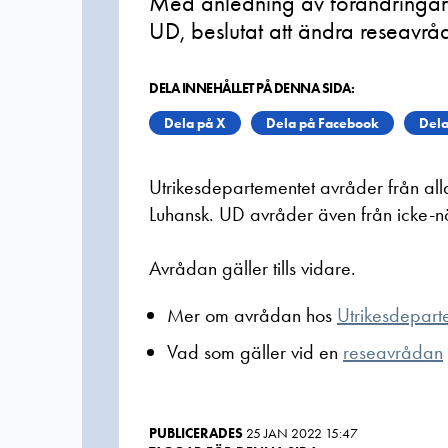
Med anledning av förändringar 
UD, beslutat att ändra reseavrå
DELA INNEHÅLLET PÅ DENNA SIDA:
Dela på X
Dela på Facebook
Dela
Utrikesdepartementet avråder från alla
Luhansk. UD avråder även från icke-nö
Avrådan gäller tills vidare.
Mer om avrådan hos
Utrikesdepart
Vad som gäller vid en
reseavrådan
PUBLICERADES
25 JAN 2022 15:47