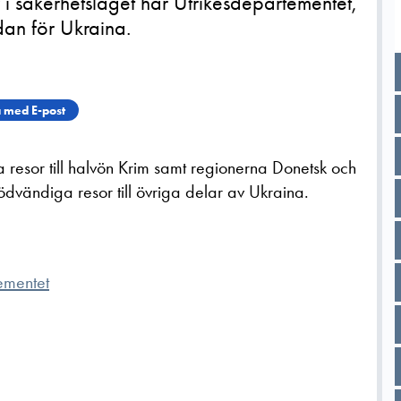
i säkerhetsläget har Utrikesdepartementet,
dan för Ukraina.
 med E-post
 resor till halvön Krim samt regionerna Donetsk och
dvändiga resor till övriga delar av Ukraina.
ementet