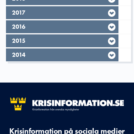
År,
2017
År,
2016
År,
2015
År,
2014
Krisinformation på sociala medier