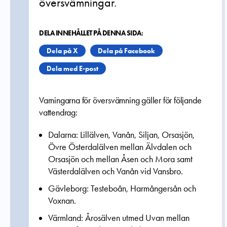
översvämningar.
DELA INNEHÅLLET PÅ DENNA SIDA:
Dela på X
Dela på Facebook
Dela med E-post
Varningarna för översvämning gäller för följande
vattendrag:
Dalarna: Lillälven, Vanån, Siljan, Orsasjön,
Övre Österdalälven mellan Älvdalen och
Orsasjön och mellan Åsen och Mora samt
Västerdalälven och Vanån vid Vansbro.
Gävleborg: Testeboån, Harmångersån och
Voxnan.
Värmland: Årosälven utmed Uvan mellan