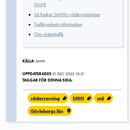
SMHI
Så funkar SMHI:s vädervarningar
Trafikverkets information
Om vintertrafik
KÄLLA:
SMHI
UPPDATERADES
21 DEC 2023 10:31
TAGGAR FÖR DENNA SIDA:
vädervarning
SMHI
snö
Gävleborgs län