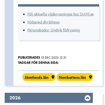
Följ aktuella vädervarningar hos SMHI.se
Förbered din bilresa
Personskador: Undvik förfrysning
PUBLICERADES
15 DEC 2023 12:31
TAGGAR FÖR DENNA SIDA:
Jämtlands län
Norrbottens län
År,
2026