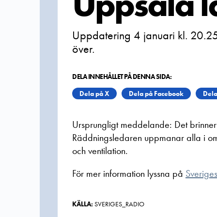
Uppsala l
Uppdatering 4 januari kl. 20.25
över.
DELA INNEHÅLLET PÅ DENNA SIDA:
Dela på X
Dela på Facebook
Dela
Ursprungligt meddelande: Det brinner i
Räddningsledaren uppmanar alla i omr
och ventilation.
För mer information lyssna på
Sverige
KÄLLA:
SVERIGES_RADIO