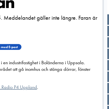
än
. Meddelandet gäller inte längre. Faran är
 med E-post
 en industrifastighet i Boländerna i Uppsala.
ådet att gå inomhus och stänga dörrar, fönster
s Radio P4 Uppland
.