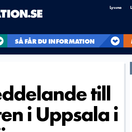
Lyssna
L
SÅ FÅR DU INFORMATION
ddelande till
en i Uppsala i