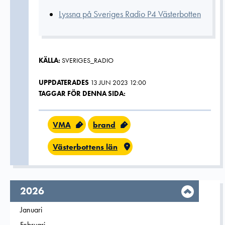
Lyssna på Sveriges Radio P4 Västerbotten
KÄLLA:
SVERIGES_RADIO
UPPDATERADES
13 JUN 2023 12:00
TAGGAR FÖR DENNA SIDA:
VMA
brand
Västerbottens län
År,
2026
Filtrera på
Januari
2026
Filtrera på
Februari
2026