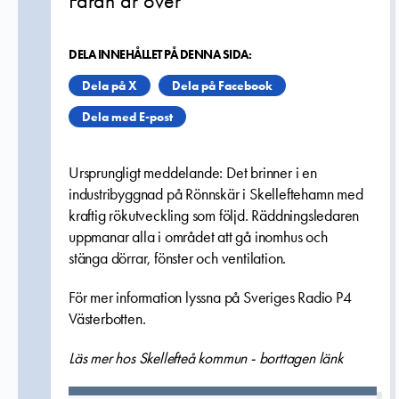
Faran är över
DELA INNEHÅLLET PÅ DENNA SIDA:
Dela på X
Dela på Facebook
Dela med E-post
Ursprungligt meddelande: Det brinner i en
industribyggnad på Rönnskär i Skelleftehamn med
kraftig rökutveckling som följd. Räddningsledaren
uppmanar alla i området att gå inomhus och
stänga dörrar, fönster och ventilation.
För mer information lyssna på Sveriges Radio P4
Västerbotten.
Läs mer hos Skellefteå kommun - borttagen länk