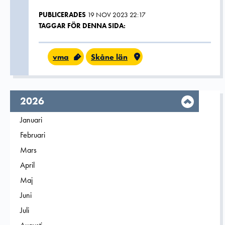
PUBLICERADES
19 NOV 2023 22:17
TAGGAR FÖR DENNA SIDA:
vma
Skåne län
År,
2026
Filtrera på
Januari
2026
Filtrera på
Februari
2026
Filtrera på
Mars
2026
Filtrera på
April
2026
Filtrera på
Maj
2026
Filtrera på
Juni
2026
Filtrera på
Juli
2026