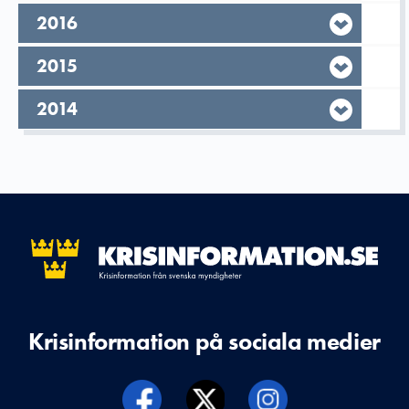
År,
2016
År,
2015
År,
2014
Krisinformation på sociala medier