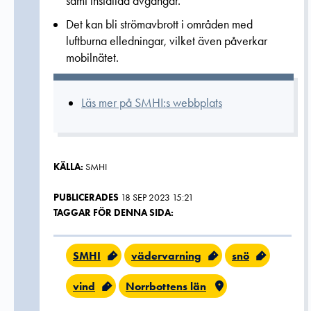
samt inställda avgångar.
Det kan bli strömavbrott i områden med
luftburna elledningar, vilket även påverkar
mobilnätet.
Läs mer på SMHI:s webbplats
KÄLLA:
SMHI
PUBLICERADES
18 SEP 2023 15:21
TAGGAR FÖR DENNA SIDA:
SMHI
vädervarning
snö
vind
Norrbottens län