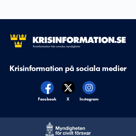
Krisinformation på sociala medier
Krisinformation på,
Facebook
Krisinformation på,
X
Krisinformation på,
Instagram