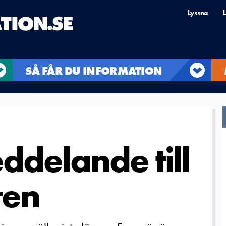
Lyssna
L
SÅ FÅR DU INFORMATION
ddelande till
ten