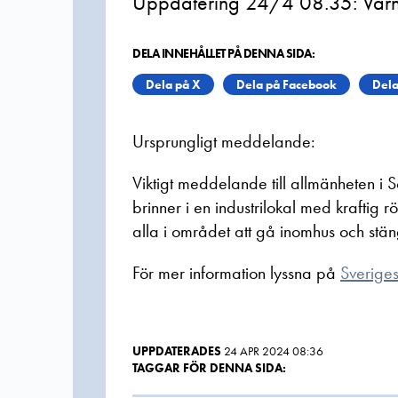
Uppdatering 24/4 08.35: Varnin
DELA INNEHÅLLET PÅ DENNA SIDA:
Dela på X
Dela på Facebook
Dela
Ursprungligt meddelande:
Viktigt meddelande till allmänheten i 
brinner i en industrilokal med kraftig 
alla i området att gå inomhus och stäng
För mer information lyssna på
Sverige
UPPDATERADES
24 APR 2024 08:36
TAGGAR FÖR DENNA SIDA: