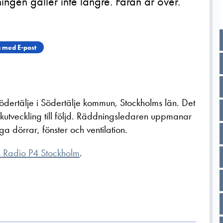
gen gäller inte längre. Faran är över.
 med E-post
Södertälje i Södertälje kommun, Stockholms län. Det
rökutveckling till följd. Räddningsledaren uppmanar
a dörrar, fönster och ventilation.
s Radio P4 Stockholm
.