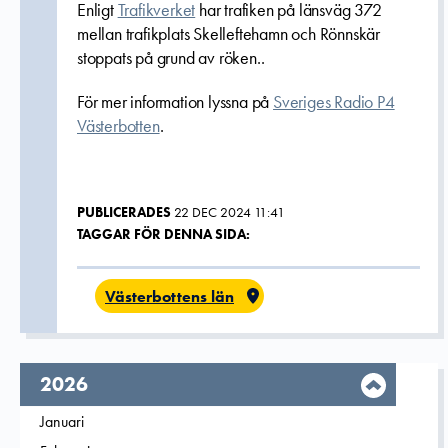
Enligt
Trafikverket
har trafiken på länsväg 372
mellan trafikplats Skelleftehamn och Rönnskär
stoppats på grund av röken..
För mer information lyssna på
Sveriges Radio P4
Västerbotten
.
PUBLICERADES
22 DEC 2024 11:41
TAGGAR FÖR DENNA SIDA:
Västerbottens län
År,
2026
Filtrera på
Januari
2026