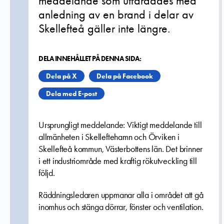
meddelande som utfärdades med
anledning av en brand i delar av
Skellefteå gäller inte längre.
DELA INNEHÅLLET PÅ DENNA SIDA:
Dela på X
Dela på Facebook
Dela med E-post
Ursprungligt meddelande: Viktigt meddelande till
allmänheten i Skelleftehamn och Örviken i
Skellefteå kommun, Västerbottens län. Det brinner
i ett industriområde med kraftig rökutveckling till
följd.
Räddningsledaren uppmanar alla i området att gå
inomhus och stänga dörrar, fönster och ventilation.