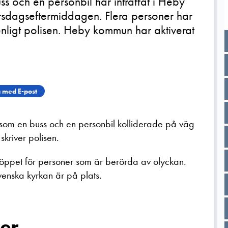
ss och en personbil har inträffat i Heby
sdagseftermiddagen. Flera personer har
 enligt polisen. Heby kommun har aktiverat
 med E-post
 som en buss och en personbil kolliderade på väg
river polisen.
 öppet för personer som är berörda av olyckan.
ska kyrkan är på plats.
er