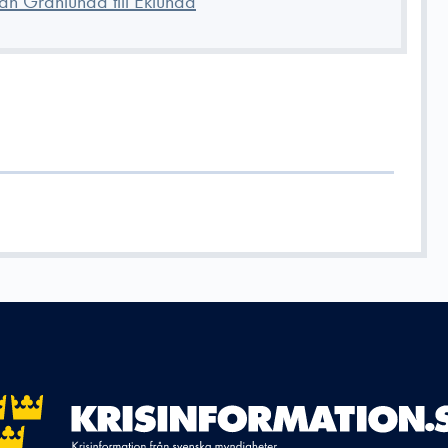
ån Granlunda till Eklunda