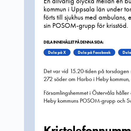
En allvarlig olycka mellan en bu
kommun i Uppsala län under tor
förts till sjukhus med ambulans,
sin POSOM-grupp för krisstöd.
DELA INNEHÅLLET PÅ DENNA SIDA:
Dela på X
Dela på Facebook
Dela
Det var vid 15.20-tiden på torsdagen
272 söder om Harbo i Heby kommun, sk
Församlingshemmet i Östervåla håller
Heby kommuns POSOM-grupp och Sven
Kristelefonnumm