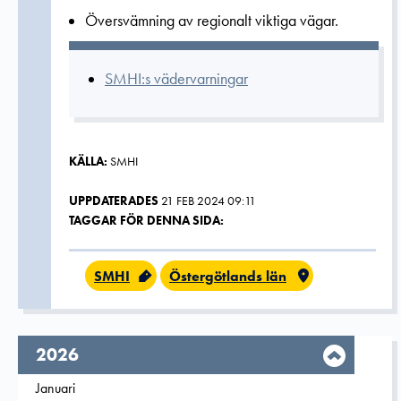
Översvämning av regionalt viktiga vägar.
SMHI:s vädervarningar
KÄLLA:
SMHI
UPPDATERADES
21 FEB 2024 09:11
TAGGAR FÖR DENNA SIDA:
SMHI
Östergötlands län
År,
2026
Filtrera på
Januari
2026