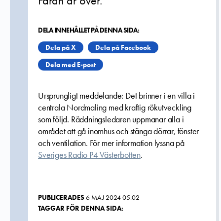
Faran är över.
DELA INNEHÅLLET PÅ DENNA SIDA:
Dela på X
Dela på Facebook
Dela med E-post
Ursprungligt meddelande: Det brinner i en villa i
centrala Nordmaling med kraftig rökutveckling
som följd. Räddningsledaren uppmanar alla i
området att gå inomhus och stänga dörrar, fönster
och ventilation. För mer information lyssna på
Sveriges Radio P4 Västerbotten
.
PUBLICERADES
6 MAJ 2024 05:02
TAGGAR FÖR DENNA SIDA: