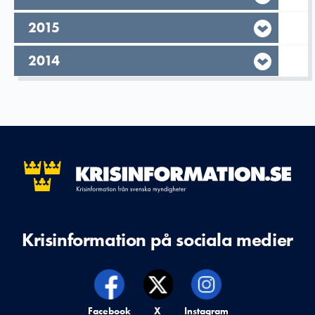
År,
2015
År,
2014
Krisinformation på sociala medier
Krisinformation på,
Facebook
Krisinformation på,
X
Krisinformation på,
Instagram