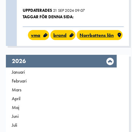
UPPDATERADES
21 SEP 2024 09:07
TAGGAR FÖR DENNA SIDA:
vma
brand
Norrbottens län
År,
2026
Filtrera på
Januari
2026
Filtrera på
Februari
2026
Filtrera på
Mars
2026
Filtrera på
April
2026
Filtrera på
Maj
2026
Filtrera på
Juni
2026
Filtrera på
Juli
2026