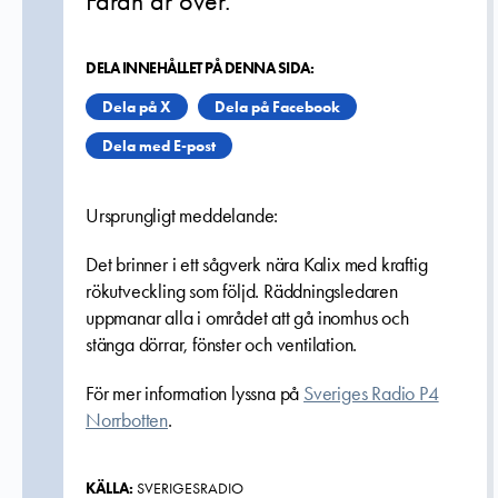
Faran är över.
DELA INNEHÅLLET PÅ DENNA SIDA:
Dela på X
Dela på Facebook
Dela med E-post
Ursprungligt meddelande:
Det brinner i ett sågverk nära Kalix med kraftig
rökutveckling som följd. Räddningsledaren
uppmanar alla i området att gå inomhus och
stänga dörrar, fönster och ventilation.
För mer information lyssna på
Sveriges Radio P4
Norrbotten
.
KÄLLA:
SVERIGESRADIO