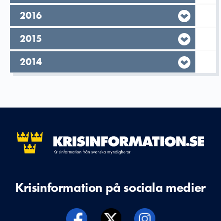
År,
2016
År,
2015
År,
2014
Krisinformation på sociala medier