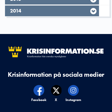
År,
2014
Krisinformation på sociala medier
Krisinformation på,
Facebook
Krisinformation på,
X
Krisinformation på,
Instagram